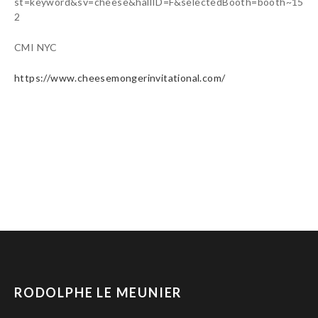
st=keyword&sv=cheese&hallID=F&selectedBooth=booth~15
2
CMI NYC
https://www.cheesemongerinvitational.com/
RODOLPHE LE MEUNIER